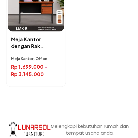
Meja Kantor
dengan Rak
Minimalis LMK-R
Meja Kantor, Office
Rp
1.699.000
–
Rp
3.145.000
Melengkapi kebutuhan rumah dan
tempat usaha anda.