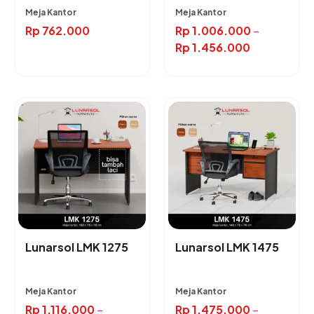
Meja Kantor
Meja Kantor
Rp
762.000
Rp
1.006.000
–
Rp
1.456.000
Lunarsol LMK 1275
Lunarsol LMK 1475
Meja Kantor
Meja Kantor
Rp
1.116.000
–
Rp
1.475.000
–