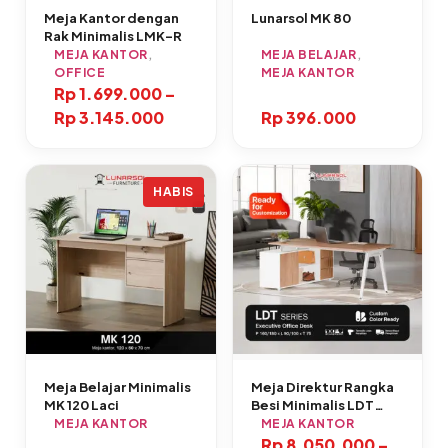
Meja Kantor dengan
Lunarsol MK 80
Rak Minimalis LMK-R
MEJA KANTOR
,
MEJA BELAJAR
,
OFFICE
MEJA KANTOR
Rp
1.699.000
–
Rp
3.145.000
Rp
396.000
HABIS
Meja Belajar Minimalis
Meja Direktur Rangka
MK 120 Laci
Besi Minimalis LDT
Series
MEJA KANTOR
MEJA KANTOR
Rp
8.050.000
–