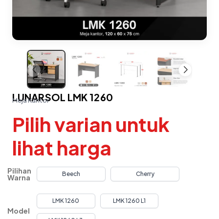
LUNARSOL LMK 1260
Meja Kantor
Pilih varian untuk
lihat harga
Pilihan
Beech
Cherry
Warna
LMK 1260
LMK 1260 L1
Model