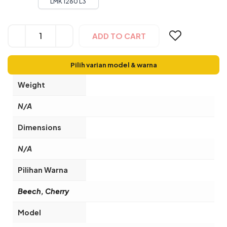
LMK 1260 L3
Alternative:
ADD TO CART
Pilih varian model & warna
Weight
N/A
Dimensions
N/A
Pilihan Warna
Beech, Cherry
Model