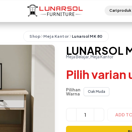
Shop
Meja Kantor
Lunarsol MK 80
LUNARSOL M
Meja Belajar, Meja Kantor
Pilih varian
Pilihan
Oak Muda
Warna
Alternative:
ADD T
Pi