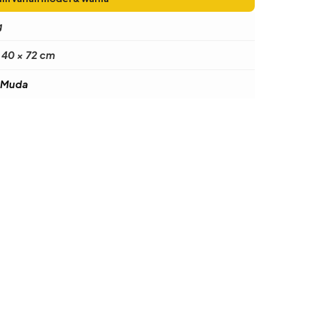
g
 40 × 72 cm
 Muda