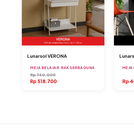
Lunarsol VERONA
Lunars
MEJA BELAJAR
,
RAK SERBAGUNA
MEJA
Rp
740.000
Rp
518.700
Rp
4