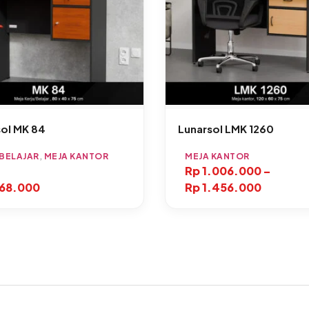
ol MK 84
Lunarsol LMK 1260
 BELAJAR
,
MEJA KANTOR
MEJA KANTOR
Rp
1.006.000
–
68.000
Rp
1.456.000