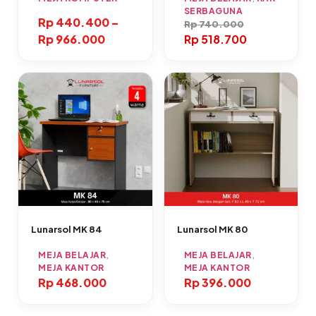
SERBAGUNA
Rp
440.400
–
Rp
740.000
Rp
966.000
Rp
518.700
Lunarsol MK 84
Lunarsol MK 80
MEJA BELAJAR
,
MEJA BELAJAR
,
MEJA KANTOR
MEJA KANTOR
Rp
468.000
Rp
396.000