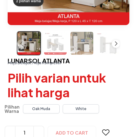
LUNARSOL ATLANTA
Meja Belajar, Meja Komputer
Pilih varian untuk
lihat harga
Pilihan
Oak Muda
White
Warna
Alternative:
ADD TO CART