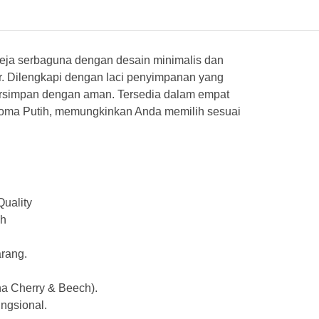
 meja serbaguna dengan desain minimalis dan
or. Dilengkapi dengan laci penyimpanan yang
tersimpan dengan aman. Tersedia dalam empat
noma Putih, memungkinkan Anda memilih sesuai
uality
ih
rang.
na Cherry & Beech).
ungsional.