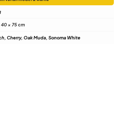
g
 40 × 75 cm
h, Cherry, Oak Muda, Sonoma White