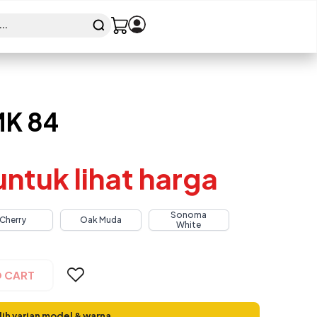
K 84
 untuk lihat harga
Sonoma
Cherry
Oak Muda
White
O CART
lih varian model & warna