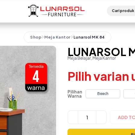
Shop
Meja Kantor
Lunarsol MK 84
LUNARSOL M
Meja Belajar, Meja Kantor
Pilih varian
Pilihan
Beech
Warna
Alternative:
ADD T
Pi