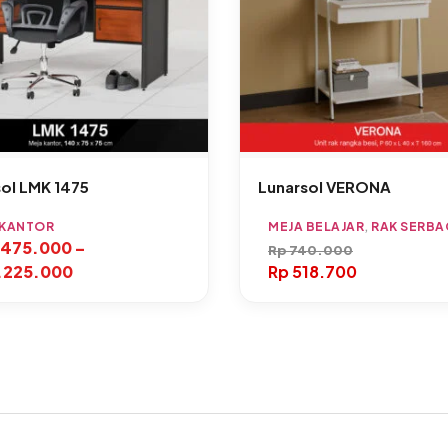
ol LMK 1475
Lunarsol VERONA
 KANTOR
MEJA BELAJAR
,
RAK SERB
.475.000
–
Rp
740.000
.225.000
Rp
518.700