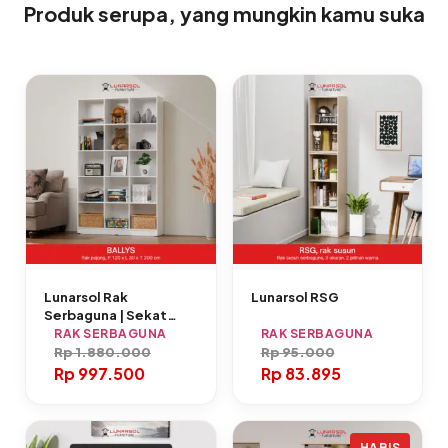
Produk serupa, yang mungkin kamu suka
Lunarsol Rak
Lunarsol RSG
Serbaguna | Sekat
Ruangan | Rak Buku |
RAK SERBAGUNA
RAK SERBAGUNA
Rak 2 Meter | BALLYS
Rp
1.880.000
Rp
95.000
Rp
997.500
Rp
83.895
HABIS