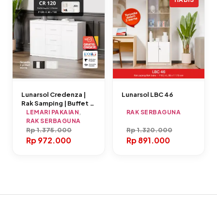
Lunarsol Credenza |
Lunarsol LBC 46
Rak Samping | Buffet |
CR 120
LEMARI PAKAIAN
,
RAK SERBAGUNA
RAK SERBAGUNA
Rp
1.375.000
Rp
1.320.000
Rp
972.000
Rp
891.000