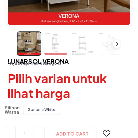
LUNARSOL VERONA
Meja Belajar, Rak Serbaguna
Pilih varian untuk
lihat harga
Pilihan
Sonoma White
Warna
Alternative:
ADD TO CART