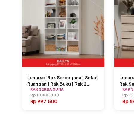
Lunarsol Rak Serbaguna | Sekat
Lunars
Ruangan | Rak Buku | Rak 2
Rak S
Meter | BALLYS
RAK SERBAGUNA
CR 4 &
RAK 
Rp
1.880.000
Rp
1.
Rp
997.500
Rp
8