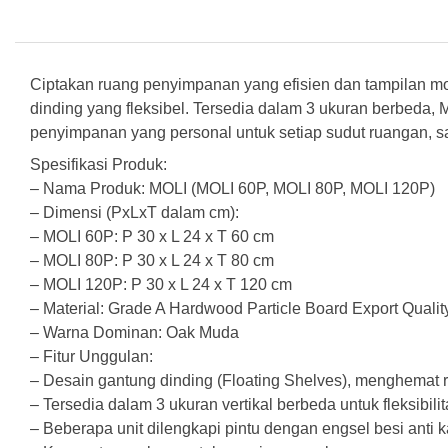
Ciptakan ruang penyimpanan yang efisien dan tampilan mo
dinding yang fleksibel. Tersedia dalam 3 ukuran berbeda
penyimpanan yang personal untuk setiap sudut ruangan, s
Spesifikasi Produk:
– Nama Produk: MOLI (MOLI 60P, MOLI 80P, MOLI 120P)
– Dimensi (PxLxT dalam cm):
– MOLI 60P: P 30 x L 24 x T 60 cm
– MOLI 80P: P 30 x L 24 x T 80 cm
– MOLI 120P: P 30 x L 24 x T 120 cm
– Material: Grade A Hardwood Particle Board Export Qualit
– Warna Dominan: Oak Muda
– Fitur Unggulan:
– Desain gantung dinding (Floating Shelves), menghemat r
– Tersedia dalam 3 ukuran vertikal berbeda untuk fleksibili
– Beberapa unit dilengkapi pintu dengan engsel besi anti k