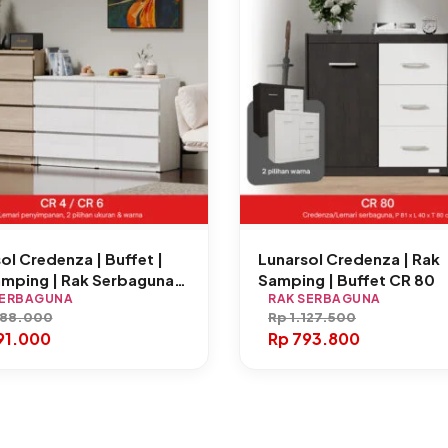
ol Credenza | Buffet |
Lunarsol Credenza | Rak
amping | Rak Serbaguna
Samping | Buffet CR 80
 CR 6
SERBAGUNA
RAK SERBAGUNA
188.000
Rp
1.127.500
91.000
Rp
793.800