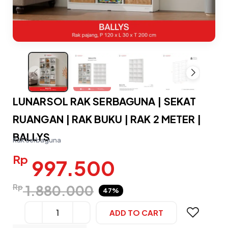
LUNARSOL RAK SERBAGUNA | SEKAT
RUANGAN | RAK BUKU | RAK 2 METER |
BALLYS
Rak Serbaguna
Rp
997.500
Rp
1.880.000
47%
ADD TO CART
Alternative: