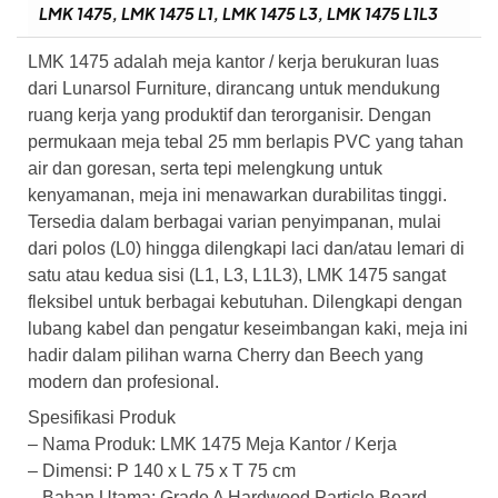
LMK 1475, LMK 1475 L1, LMK 1475 L3, LMK 1475 L1L3
LMK 1475 adalah meja kantor / kerja berukuran luas
dari Lunarsol Furniture, dirancang untuk mendukung
ruang kerja yang produktif dan terorganisir. Dengan
permukaan meja tebal 25 mm berlapis PVC yang tahan
air dan goresan, serta tepi melengkung untuk
kenyamanan, meja ini menawarkan durabilitas tinggi.
Tersedia dalam berbagai varian penyimpanan, mulai
dari polos (L0) hingga dilengkapi laci dan/atau lemari di
satu atau kedua sisi (L1, L3, L1L3), LMK 1475 sangat
fleksibel untuk berbagai kebutuhan. Dilengkapi dengan
lubang kabel dan pengatur keseimbangan kaki, meja ini
hadir dalam pilihan warna Cherry dan Beech yang
modern dan profesional.
Spesifikasi Produk
– Nama Produk: LMK 1475 Meja Kantor / Kerja
– Dimensi: P 140 x L 75 x T 75 cm
– Bahan Utama: Grade A Hardwood Particle Board