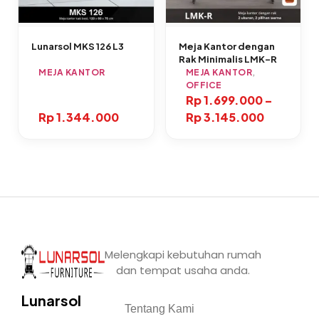
Lunarsol MKS 126 L3
Meja Kantor dengan
Rak Minimalis LMK-R
MEJA KANTOR
MEJA KANTOR
,
OFFICE
Rp
1.699.000
–
Rp
1.344.000
Rp
3.145.000
Melengkapi kebutuhan rumah
dan tempat usaha anda.
Lunarsol
Tentang Kami