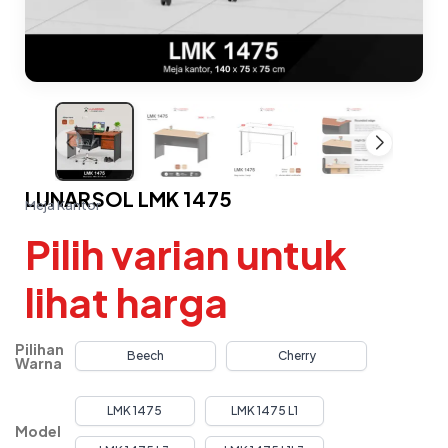
LUNARSOL LMK 1475
Meja Kantor
Pilih varian untuk
lihat harga
Pilihan
Beech
Cherry
Warna
LMK 1475
LMK 1475 L1
Model