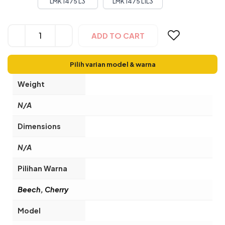
LMK 1475 L3
LMK 1475 L1L3
Alternative:
ADD TO CART
Pilih varian model & warna
Weight
N/A
Dimensions
N/A
Pilihan Warna
Beech, Cherry
Model