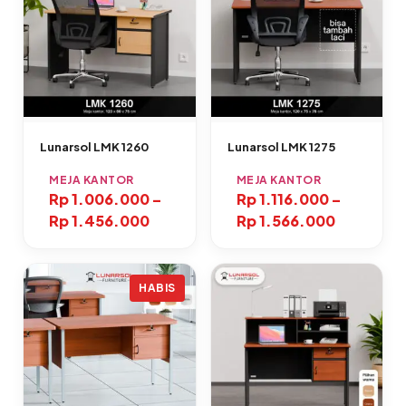
Lunarsol LMK 1260
Lunarsol LMK 1275
MEJA KANTOR
MEJA KANTOR
Rp
1.006.000
–
Rp
1.116.000
–
Rp
1.456.000
Rp
1.566.000
HABIS