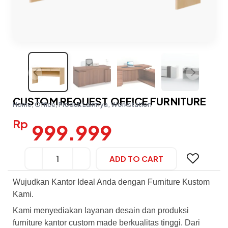
CUSTOM REQUEST OFFICE FURNITURE
Home, Office, Produk Lainnya, Workstation
Rp
999.999
ADD TO CART
Alternative:
Wujudkan Kantor Ideal Anda dengan Furniture Kustom
Kami.
Kami menyediakan layanan desain dan produksi
furniture kantor custom made berkualitas tinggi. Dari