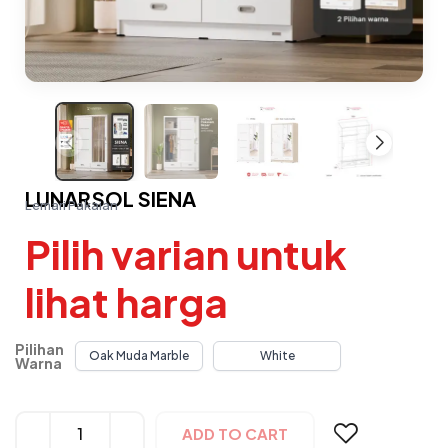
LUNARSOL SIENA
Lemari Pakaian
Pilih varian untuk
lihat harga
Pilihan
Oak Muda Marble
White
Warna
Alternative:
ADD TO CART