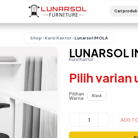
Shop
Kursi Kantor
Lunarsol IMOLA
LUNARSOL 
Kursi Kantor
Pilih varian
Pilihan
Black
Warna
Alternative:
ADD T
Pi