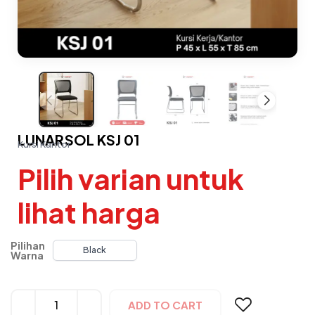
LUNARSOL KSJ 01
Kursi Kantor
Pilih varian untuk
lihat harga
Pilihan
Black
Warna
Alternative:
ADD TO CART