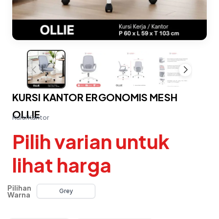
KURSI KANTOR ERGONOMIS MESH
OLLIE
Kursi Kantor
Pilih varian untuk
lihat harga
Pilihan
Grey
Warna