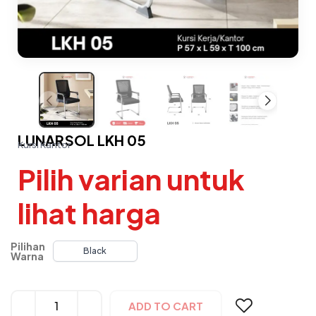
LUNARSOL LKH 05
Kursi Kantor
Pilih varian untuk
lihat harga
Pilihan
Black
Warna
Alternative:
ADD TO CART