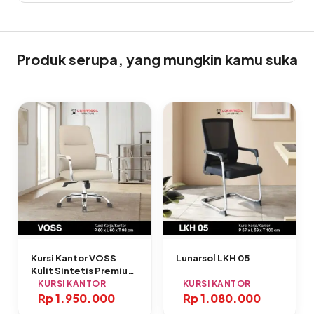
Produk serupa, yang mungkin kamu suka
Kursi Kantor VOSS
Lunarsol LKH 05
Kulit Sintetis Premium
Ergonomis
KURSI KANTOR
KURSI KANTOR
Rp
1.950.000
Rp
1.080.000