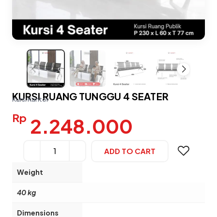
KURSI RUANG TUNGGU 4 SEATER
Kursi Kantor
Rp
2.248.000
ADD TO CART
Alternative:
Weight
40 kg
Dimensions