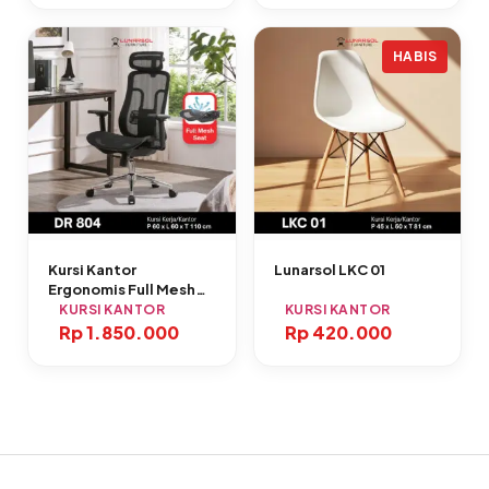
HABIS
Kursi Kantor
Lunarsol LKC 01
Ergonomis Full Mesh
DR 804
KURSI KANTOR
KURSI KANTOR
Rp
1.850.000
Rp
420.000