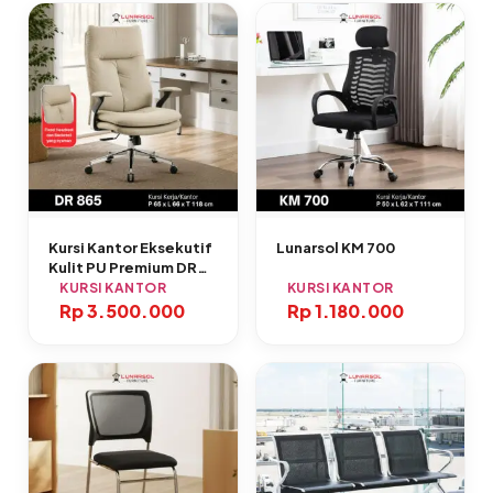
Kursi Kantor Eksekutif
Lunarsol KM 700
Kulit PU Premium DR
865
KURSI KANTOR
KURSI KANTOR
Rp
3.500.000
Rp
1.180.000