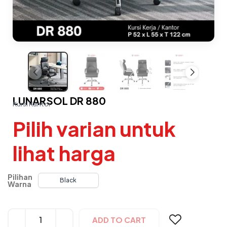
LUNARSOL DR 880
Kursi Kantor
Pilih varian untuk
lihat harga
Pilihan
Black
Warna
Alternative:
ADD TO CART