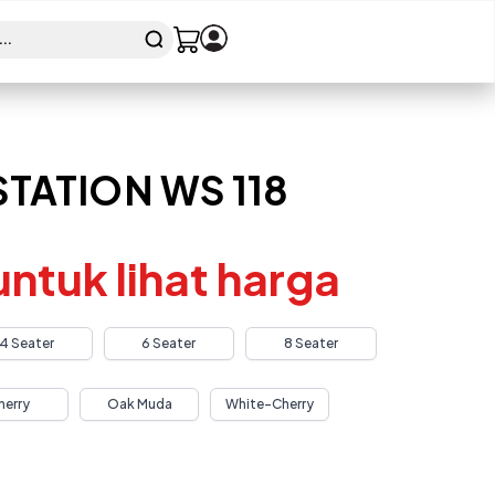
TATION WS 118
 untuk lihat harga
4 Seater
6 Seater
8 Seater
herry
Oak Muda
White-Cherry