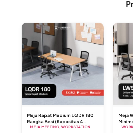
P
Meja Rapat Medium LQDR 180
Meja W
Rangka Besi (Kapasitas 4
Minima
Orang)
MEJA MEETING
,
WORKSTATION
WORK