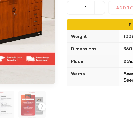
ADD T
Pi
Weight
100 
Dimensions
360 
Model
2 Se
Warna
Beec
Bee