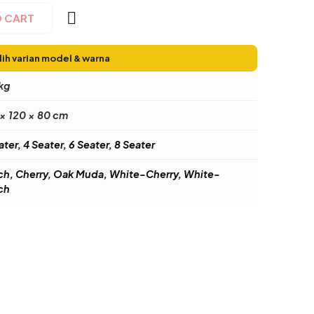
O CART
lih varian model & warna
kg
× 120 × 80 cm
ater, 4 Seater, 6 Seater, 8 Seater
h, Cherry, Oak Muda, White-Cherry, White-
ch