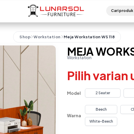
Shop
Workstation
Meja Workstation WS 118
MEJA WORKS
Workstation
Pilih varian
Model
2 Seater
Beech
C
Warna
White-Beech
Alternative: