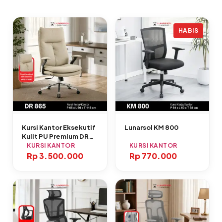
HABIS
Kursi Kantor Eksekutif
Lunarsol KM 800
Kulit PU Premium DR
865
KURSI KANTOR
KURSI KANTOR
Rp
3.500.000
Rp
770.000