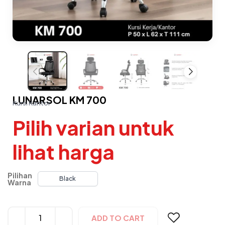
LUNARSOL KM 700
Kursi Kantor
Pilih varian untuk
lihat harga
Pilihan
Black
Warna
Alternative:
ADD TO CART