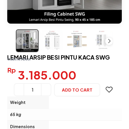
LEMARI ARSIP BESI PINTU KACA SWG
Cabinet Besi
Rp
3.185.000
ADD TO CART
Alternative:
Weight
65 kg
Dimensions