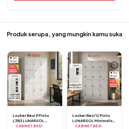
Alternative:
Produk serupa, yang mungkin kamu suka
Locker Besi 9 Pintu
Locker Besi 12 Pintu
L3B3 LUNARSOL
LUNARSOL Minimalis
Minimalis Anti Karat
Anti Karat
CABINET BESI
CABINET BESI