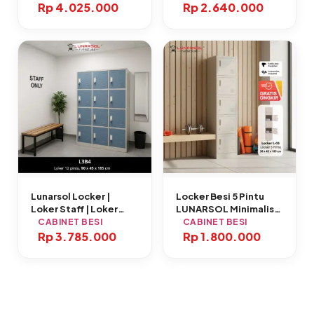
Rp
4.025.000
Rp
2.640.000
Lunarsol Locker |
Locker Besi 5 Pintu
Loker Staff | Loker
LUNARSOL Minimalis
Kantor | Loker Pabrik
Anti Karat
CABINET BESI
CABINET BESI
L3B4
Rp
3.785.000
Rp
1.800.000