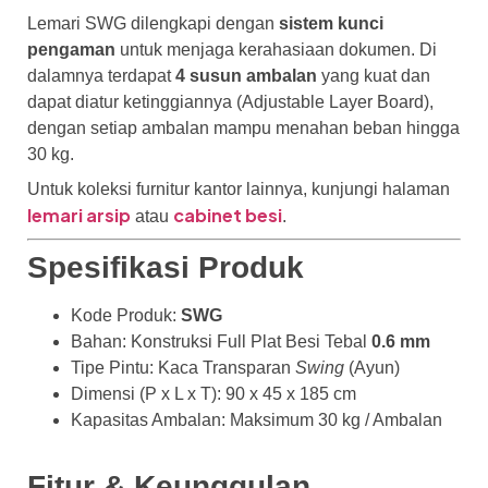
Lemari SWG dilengkapi dengan
sistem kunci
pengaman
untuk menjaga kerahasiaan dokumen. Di
dalamnya terdapat
4 susun ambalan
yang kuat dan
dapat diatur ketinggiannya (Adjustable Layer Board),
dengan setiap ambalan mampu menahan beban hingga
30 kg.
Untuk koleksi furnitur kantor lainnya, kunjungi halaman
lemari arsip
cabinet besi
atau
.
Spesifikasi Produk
Kode Produk:
SWG
Bahan: Konstruksi Full Plat Besi Tebal
0.6 mm
Tipe Pintu: Kaca Transparan
Swing
(Ayun)
Dimensi (P x L x T): 90 x 45 x 185 cm
Kapasitas Ambalan: Maksimum 30 kg / Ambalan
Fitur & Keunggulan