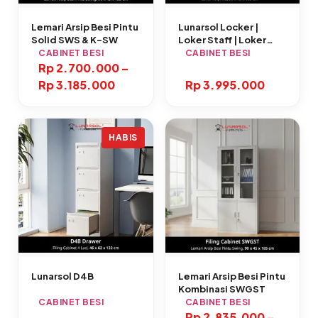
Lemari Arsip Besi Pintu
Lunarsol Locker |
Solid SWS & K-SW
Loker Staff | Loker
Kantor | Loker Pabrik
CABINET BESI
CABINET BESI
L3B5
Rp
2.700.000
–
Rp
3.185.000
Rp
3.995.000
HABIS
Lunarsol D4B
Lemari Arsip Besi Pintu
Kombinasi SWGST
CABINET BESI
CABINET BESI
Rp
2.835.000
–