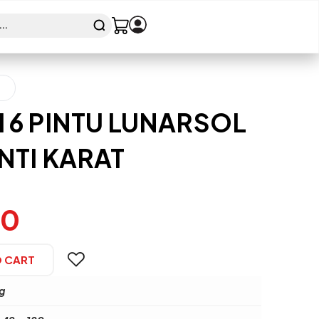
 6 PINTU LUNARSOL
NTI KARAT
00
O CART
g