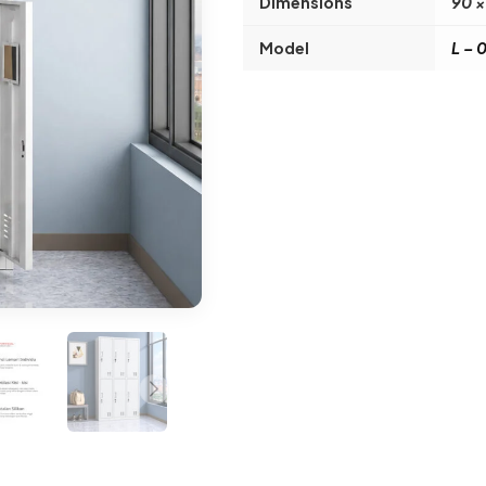
Dimensions
90 ×
Model
L – 