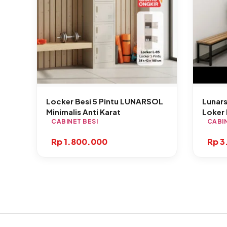
Locker Besi 5 Pintu LUNARSOL
Lunars
Minimalis Anti Karat
Loker 
CABINET BESI
L3B4
CABIN
Rp
1.800.000
Rp
3