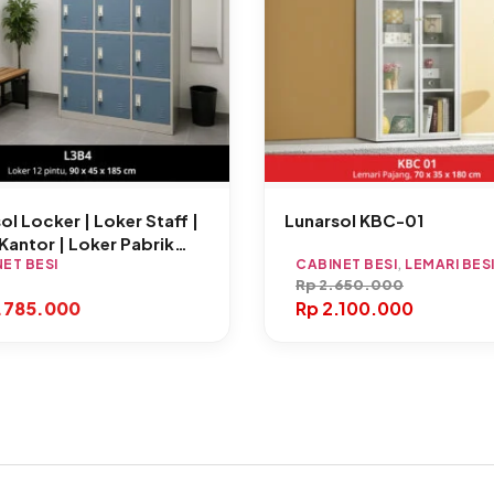
ol Locker | Loker Staff |
Lunarsol KBC-01
Kantor | Loker Pabrik
ET BESI
CABINET BESI
,
LEMARI BES
Rp
2.650.000
.785.000
Rp
2.100.000