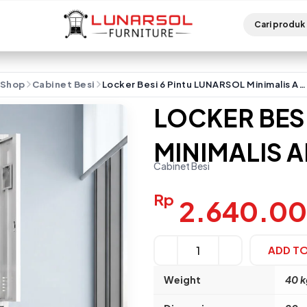
Shop
Cabinet Besi
Locker Besi 6 Pintu LUNARSOL Minimalis Anti Karat
LOCKER BESI
MINIMALIS A
Cabinet Besi
Rp
2.640.0
ADD T
Alternative:
Weight
40 k