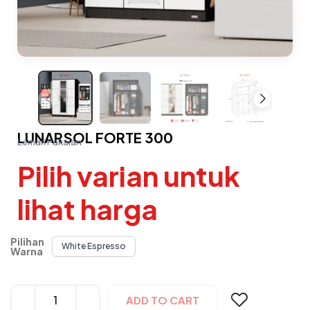
LUNARSOL FORTE 300
Lemari Pakaian
Pilih varian untuk
lihat harga
Pilihan
White Espresso
Warna
Alternative:
ADD TO CART