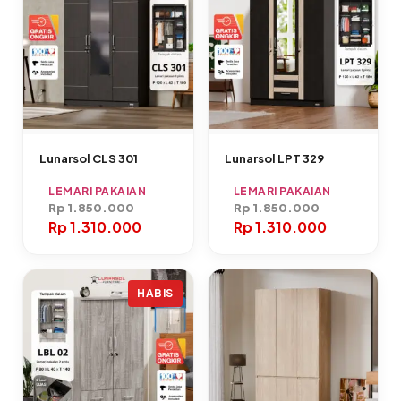
Lunarsol CLS 301
Lunarsol LPT 329
LEMARI PAKAIAN
LEMARI PAKAIAN
Rp
1.850.000
Rp
1.850.000
Rp
1.310.000
Rp
1.310.000
HABIS