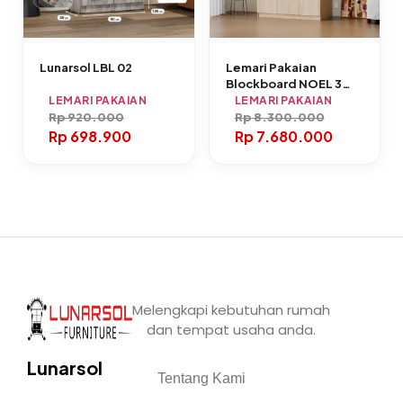
Lunarsol LBL 02
Lemari Pakaian
Blockboard NOEL 3
Pintu Oak Muda
LEMARI PAKAIAN
LEMARI PAKAIAN
Rp
920.000
Rp
8.300.000
Rp
698.900
Rp
7.680.000
Melengkapi kebutuhan rumah
dan tempat usaha anda.
Lunarsol
Tentang Kami