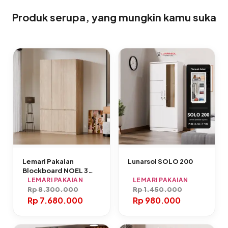
Produk serupa, yang mungkin kamu suka
Lemari Pakaian
Lunarsol SOLO 200
Blockboard NOEL 3
Pintu Oak Muda
LEMARI PAKAIAN
LEMARI PAKAIAN
Rp
8.300.000
Rp
1.450.000
Rp
7.680.000
Rp
980.000