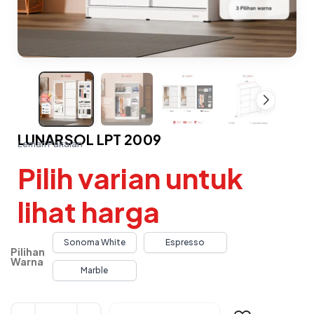
LUNARSOL LPT 2009
Lemari Pakaian
Pilih varian untuk
lihat harga
Sonoma White
Espresso
Pilihan
Warna
Marble
Alternative: