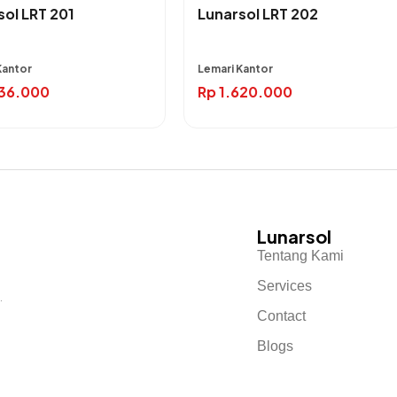
sol LRT 201
Lunarsol LRT 202
Kantor
Lemari Kantor
136.000
Rp
1.620.000
Lunarsol
Tentang Kami
Services
.
Contact
Blogs