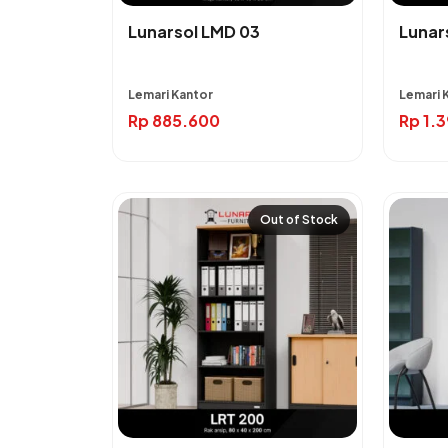
Lunarsol LMD 03
Lunar
Lemari Kantor
Lemari 
Rp
885.600
Rp
1.
Out of Stock