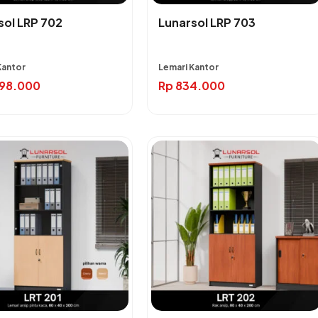
sol LRP 702
Lunarsol LRP 703
Kantor
Lemari Kantor
398.000
Rp
834.000