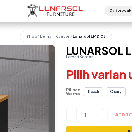
Shop
Lemari Kantor
Lunarsol LMD 03
LUNARSOL L
Lemari Kantor
Pilih varian
Pilihan
Beech
Cherry
Warna
Alternative:
ADD T
Pi