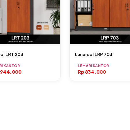
ol LRT 203
Lunarsol LRP 703
RI KANTOR
LEMARI KANTOR
.944.000
Rp
834.000