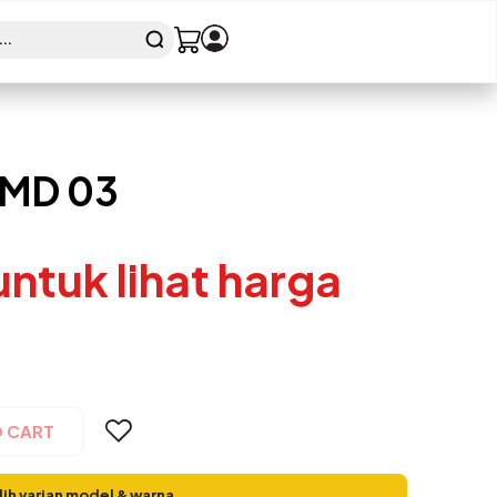
MD 03
 untuk lihat harga
O CART
lih varian model & warna