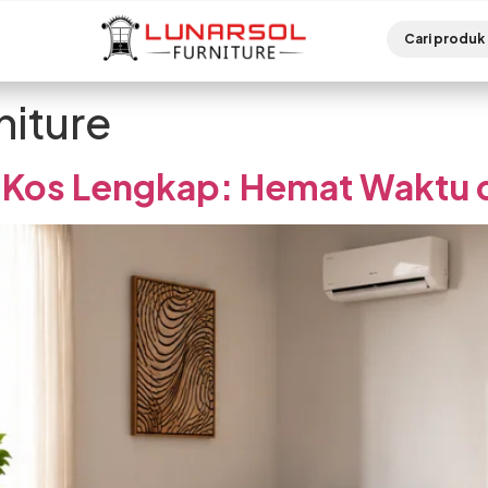
niture
r Kos Lengkap: Hemat Waktu 