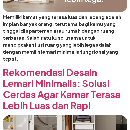
Memiliki kamar yang terasa luas dan lapang adalah
impian banyak orang, terutama bagi kamu yang
tinggal di apartemen atau rumah dengan ruang
terbatas. Salah satu kunci utama untuk
menciptakan ilusi ruang yang lebih lega adalah
dengan memilih lemari minimalis fungsional yang
tepat.
Rekomendasi Desain
Lemari Minimalis: Solusi
Cerdas Agar Kamar Terasa
Lebih Luas dan Rapi​