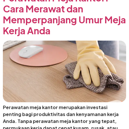
Cara Merawat dan
Memperpanjang Umur Meja
Kerja Anda
Perawatan meja kantor merupakan investasi
penting bagi produktivitas dan kenyamanan kerja
Anda. Tanpa perawatan meja kantor yang tepat,
permukaan kerja dapat cepat kusam, rusak, atau