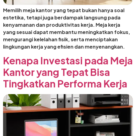
Memilih meja kantor yang tepat bukan hanya soal
estetika, tetapi juga berdampak langsung pada
kenyamanan dan produktivitas kerja. Meja kerja
yang sesuai dapat membantu meningkatkan fokus,
mengurangi kelelahan fisik, serta menciptakan
lingkungan kerja yang efisien dan menyenangkan.
Kenapa Investasi pada Meja
Kantor yang Tepat Bisa
Tingkatkan Performa Kerja