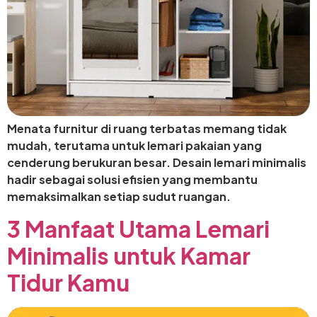
Menata furnitur di ruang terbatas memang tidak
mudah, terutama untuk lemari pakaian yang
cenderung berukuran besar. Desain lemari minimalis
hadir sebagai solusi efisien yang membantu
memaksimalkan setiap sudut ruangan.
3 Manfaat Utama Lemari
Minimalis untuk Kamar
Tidur Kamu