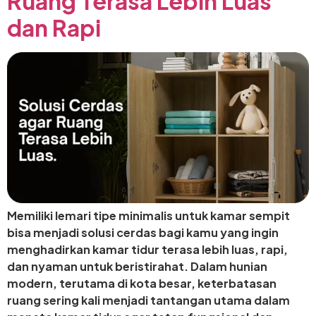
Ruang Terasa Lebih Luas
dan Rapi
Memiliki lemari tipe minimalis untuk kamar sempit
bisa menjadi solusi cerdas bagi kamu yang ingin
menghadirkan kamar tidur terasa lebih luas, rapi,
dan nyaman untuk beristirahat. Dalam hunian
modern, terutama di kota besar, keterbatasan
ruang sering kali menjadi tantangan utama dalam