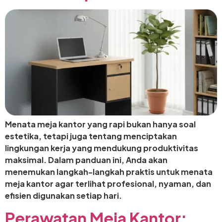
Menata meja kantor yang rapi bukan hanya soal
estetika, tetapi juga tentang menciptakan
lingkungan kerja yang mendukung produktivitas
maksimal. Dalam panduan ini, Anda akan
menemukan langkah-langkah praktis untuk menata
meja kantor agar terlihat profesional, nyaman, dan
efisien digunakan setiap hari.
Perawatan Meja Kantor: