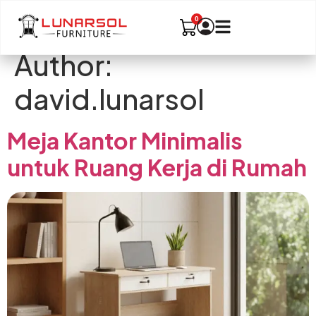
Author:
david.lunarsol
Meja Kantor Minimalis
untuk Ruang Kerja di Rumah