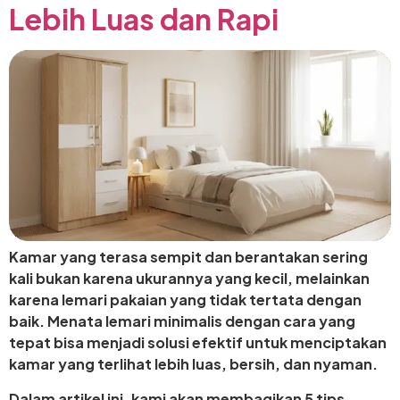
Lebih Luas dan Rapi
Kamar yang terasa sempit dan berantakan sering
kali bukan karena ukurannya yang kecil, melainkan
karena lemari pakaian yang tidak tertata dengan
baik. Menata lemari minimalis dengan cara yang
tepat bisa menjadi solusi efektif untuk menciptakan
kamar yang terlihat lebih luas, bersih, dan nyaman.
Dalam artikel ini, kami akan membagikan 5 tips