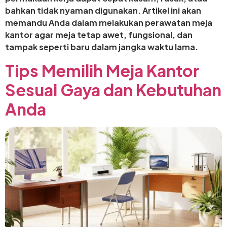
bahkan tidak nyaman digunakan. Artikel ini akan
memandu Anda dalam melakukan perawatan meja
kantor agar meja tetap awet, fungsional, dan
tampak seperti baru dalam jangka waktu lama.
Tips Memilih Meja Kantor
Sesuai Gaya dan Kebutuhan
Anda