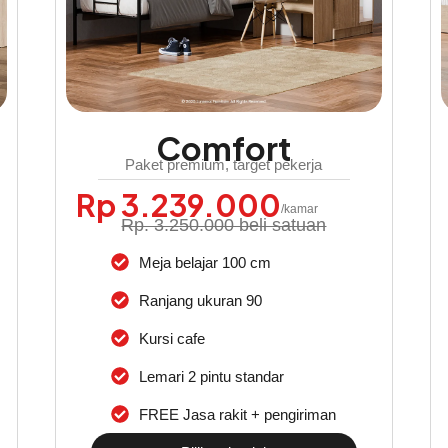
Comfort
Paket premium, target pekerja
Rp 3.239.000
/kamar
Rp. 3.250.000 beli satuan
Meja belajar 100 cm
Ranjang ukuran 90
Kursi cafe
Lemari 2 pintu standar
FREE Jasa rakit + pengiriman