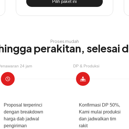
Pilih paket ini
Proses mudah
 hingga perakitan, selesai 
Penawaran 24 jam
DP & Produksi
Proposal terperinci
Konfirmasi DP 50%,
dengan breakdown
Kami mulai produksi
harga dab jadwal
dan jadwalkan tim
pengiriman
rakit