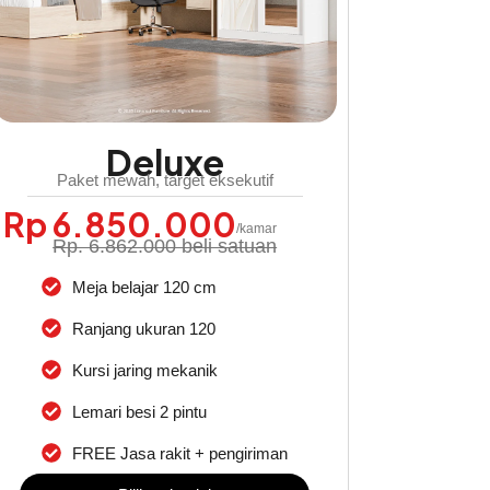
Deluxe
Paket mewah, target eksekutif
Rp 6.850.000
/kamar
Rp. 6.862.000 beli satuan
Meja belajar 120 cm
Ranjang ukuran 120
Kursi jaring mekanik
Lemari besi 2 pintu
FREE Jasa rakit + pengiriman