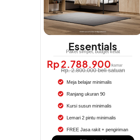
Essentials
Paket simpel, budget ketat
Rp 2.788.900
/kamar
Rp. 2.800.000 beli satuan
Meja belajar minimalis
Ranjang ukuran 90
Kursi susun minimalis
Lemari 2 pintu minimalis
FREE Jasa rakit + pengiriman