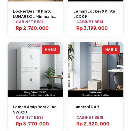
Locker Besi 18 Pintu
Lemari Locker 9 Pintu
LUNARSOL Minimalis
LCX 09
Anti Karat
CABINET BESI
CABINET BESI
Rp
2.760.000
Rp
3.199.000
HABIS
HABIS
Lemari Arsip Besi 2 Laci
Lunarsol D4B
SWS2D
CABINET BESI
CABINET BESI
Rp
3.770.000
Rp
2.320.000