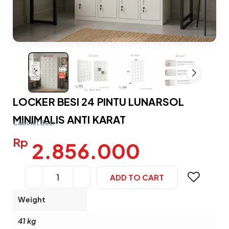
LOCKER BESI 24 PINTU LUNARSOL
MINIMALIS ANTI KARAT
Cabinet Besi
Rp
2.856.000
ADD TO CART
Alternative:
Weight
41 kg