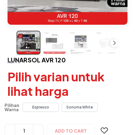
LUNARSOL AVR 120
Rak TV
Pilih varian untuk
lihat harga
Pilihan
Espresso
Sonoma White
Warna
Alternative:
ADD TO CART