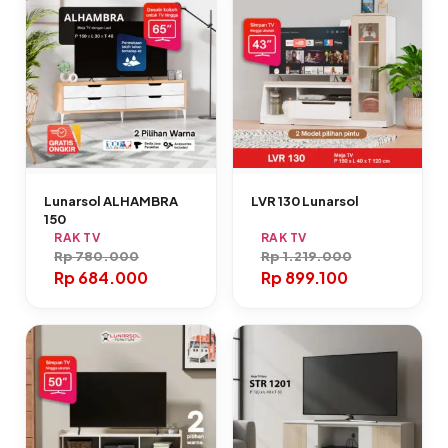
Lunarsol ALHAMBRA
LVR 130 Lunarsol
150
RAK TV
RAK TV
Rp
780.000
Rp
1.219.000
Rp
684.000
Rp
899.100