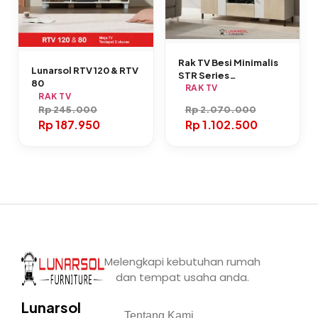
Rak TV Besi Minimalis
Lunarsol RTV 120 & RTV
STR Series
80
(120/140/160cm) |
RAK TV
RAK TV
Lunarsol Furniture
Rp
245.000
Rp
2.070.000
Rp
187.950
Rp
1.102.500
Melengkapi kebutuhan rumah
dan tempat usaha anda.
Lunarsol
Tentang Kami