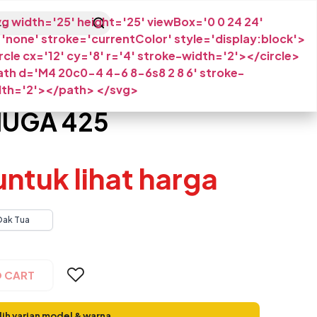
g width='25' height='25' viewBox='0 0 24 24'
l='none' stroke='currentColor' style='display:block'>
rcle cx='12' cy='8' r='4' stroke-width='2'></circle>
th d='M4 20c0-4 4-6 8-6s8 2 8 6' stroke-
dth='2'></path> </svg>
UGA 425
 untuk lihat harga
Oak Tua
O CART
lih varian model & warna