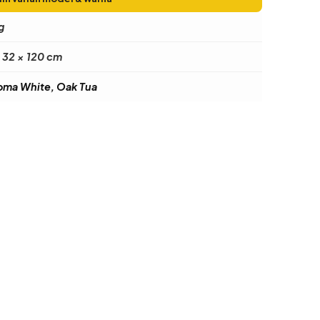
g
 32 × 120 cm
ma White, Oak Tua