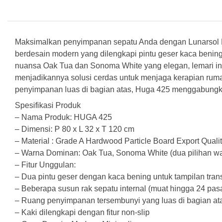
Maksimalkan penyimpanan sepatu Anda dengan Lunarsol H
berdesain modern yang dilengkapi pintu geser kaca bening 
nuansa Oak Tua dan Sonoma White yang elegan, lemari 
menjadikannya solusi cerdas untuk menjaga kerapian rumah
penyimpanan luas di bagian atas, Huga 425 menggabungkan 
Spesifikasi Produk
– Nama Produk: HUGA 425
– Dimensi: P 80 x L 32 x T 120 cm
– Material : Grade A Hardwood Particle Board Export Quali
– Warna Dominan: Oak Tua, Sonoma White (dua pilihan w
– Fitur Unggulan:
– Dua pintu geser dengan kaca bening untuk tampilan tr
– Beberapa susun rak sepatu internal (muat hingga 24 pas
– Ruang penyimpanan tersembunyi yang luas di bagian at
– Kaki dilengkapi dengan fitur non-slip