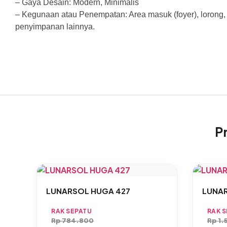
– Gaya Desain: Modern, Minimalis
– Kegunaan atau Penempatan: Area masuk (foyer), lorong, k
penyimpanan lainnya.
P
LUNARSOL HUGA 427
LUNA
RAK SEPATU
RAK 
Rp
784.800
Rp
1.