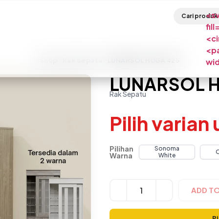
<sv
fil
<ci
<pa
Shop
Rak Sepatu
LUNARSOL HUGA 425
wi
LUNARSOL H
Rak Sepatu
Pilih varian
Pilihan
Sonoma
Warna
White
Alternative:
ADD T
Pi