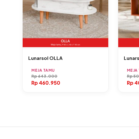
Lunarsol OLLA
Lunars
MEJA TAMU
MEJA
Rp
643.000
Rp
50
Rp
460.950
Rp
4