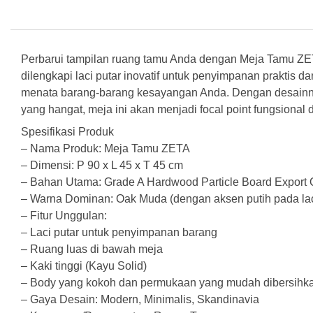
Perbarui tampilan ruang tamu Anda dengan Meja Tamu ZET
dilengkapi laci putar inovatif untuk penyimpanan praktis 
menata barang-barang kesayangan Anda. Dengan desainn
yang hangat, meja ini akan menjadi focal point fungsional d
Spesifikasi Produk
– Nama Produk: Meja Tamu ZETA
– Dimensi: P 90 x L 45 x T 45 cm
– Bahan Utama: Grade A Hardwood Particle Board Export Q
– Warna Dominan: Oak Muda (dengan aksen putih pada lac
– Fitur Unggulan:
– Laci putar untuk penyimpanan barang
– Ruang luas di bawah meja
– Kaki tinggi (Kayu Solid)
– Body yang kokoh dan permukaan yang mudah dibersihk
– Gaya Desain: Modern, Minimalis, Skandinavia