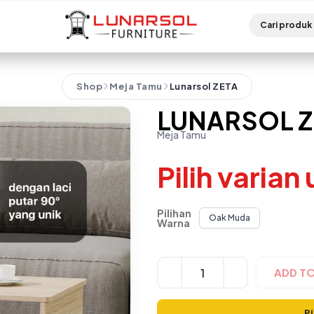
Shop
Meja Tamu
Lunarsol ZETA
LUNARSOL Z
Meja Tamu
Pilih varian
Pilihan
Oak Muda
Warna
Alternative:
ADD T
Pi