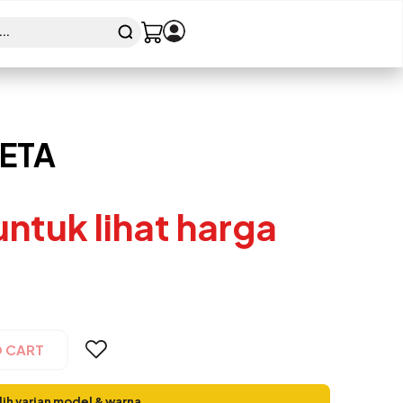
ETA
 untuk lihat harga
O CART
lih varian model & warna