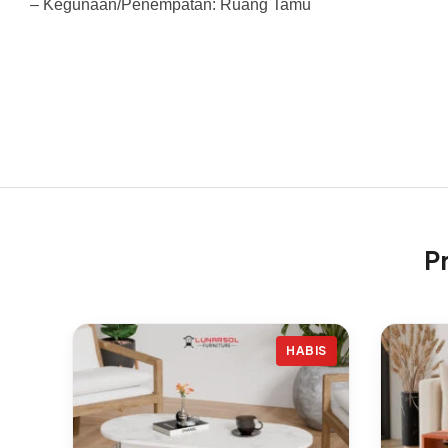
– Kegunaan/Penempatan: Ruang Tamu
P
HABIS