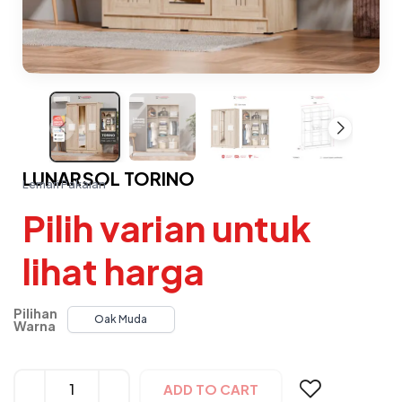
LUNARSOL TORINO
Lemari Pakaian
Pilih varian untuk
lihat harga
Pilihan
Oak Muda
Warna
Alternative:
ADD TO CART