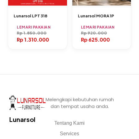
Lunarsol LPT 318
Lunarsol MORA 1P
LEMARI PAKAIAN
LEMARI PAKAIAN
Rp
1.850.000
Rp
920.000
Rp
1.310.000
Rp
625.000
Melengkapi kebutuhan rumah
dan tempat usaha anda.
Lunarsol
Tentang Kami
Services