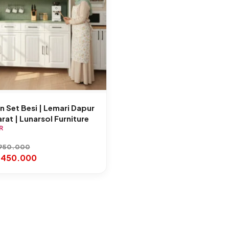
n Set Besi | Lemari Dapur
arat | Lunarsol Furniture
R
950.000
.450.000