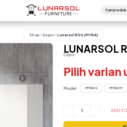
Shop
Dapur
Lunarsol RGS (MYRA)
LUNARSOL R
Dapur
Pilih varian
Model
MYRA S
MYRA M
Alternative:
ADD T
Pi