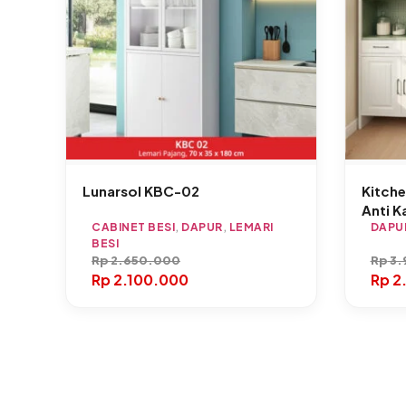
Lunarsol KBC-02
Kitche
Anti K
CABINET BESI
,
DAPUR
,
LEMARI
DAPU
BESI
Rp
2.650.000
Rp
3.
Rp
2.100.000
Rp
2