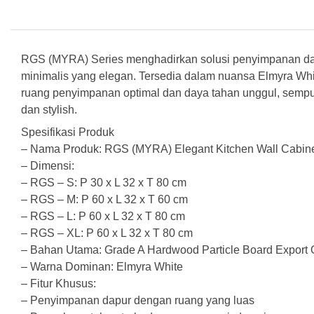
RGS (MYRA) Series menghadirkan solusi penyimpanan da
minimalis yang elegan. Tersedia dalam nuansa Elmyra Whi
ruang penyimpanan optimal dan daya tahan unggul, sempu
dan stylish.
Spesifikasi Produk
– Nama Produk: RGS (MYRA) Elegant Kitchen Wall Cabin
– Dimensi:
– RGS – S: P 30 x L 32 x T 80 cm
– RGS – M: P 60 x L 32 x T 60 cm
– RGS – L: P 60 x L 32 x T 80 cm
– RGS – XL: P 60 x L 32 x T 80 cm
– Bahan Utama: Grade A Hardwood Particle Board Export Q
– Warna Dominan: Elmyra White
– Fitur Khusus:
– Penyimpanan dapur dengan ruang yang luas