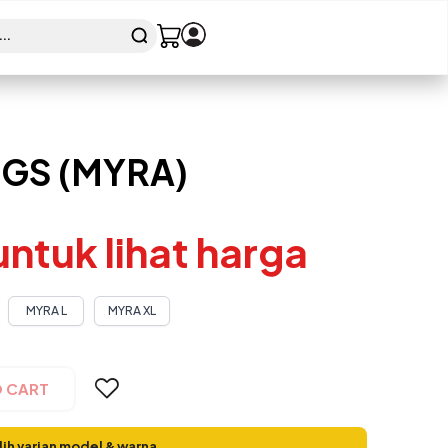
GS (MYRA)
 untuk lihat harga
MYRA L
MYRA XL
O CART
lih varian model & warna