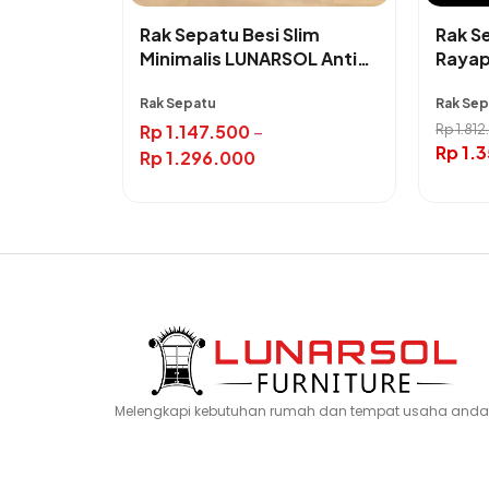
Rak Sepatu Besi Slim
Rak Se
Minimalis LUNARSOL Anti
Rayap
Karat
Rak Sepatu
Rak Se
Rp
1.147.500
–
Rp
1.81
Rp
1.
Rp
1.296.000
Melengkapi kebutuhan rumah dan tempat usaha anda