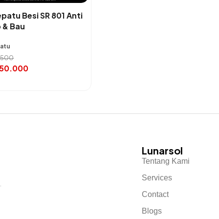
patu Besi SR 801 Anti
 & Bau
patu
2.500
350.000
Lunarsol
Tentang Kami
Services
.
Contact
Blogs