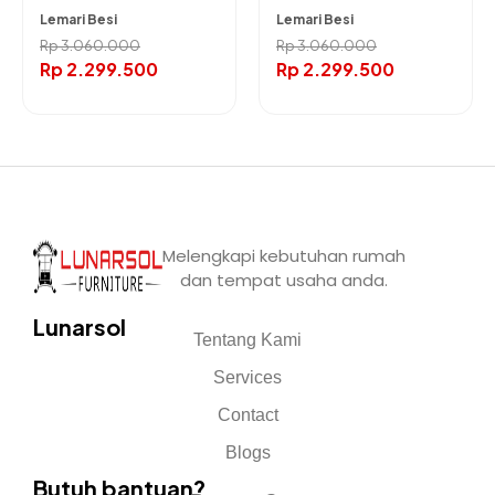
Lemari Besi
Lemari Besi
120cm
120cm
Rp
3.060.000
Rp
3.060.000
Rp
2.299.500
Rp
2.299.500
Melengkapi kebutuhan rumah
dan tempat usaha anda.
Lunarsol
Tentang Kami
Services
Contact
Blogs
Butuh bantuan?