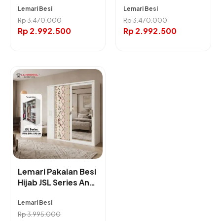
Lemari Besi
Lemari Besi
Full Body
Furniture
Rp
3.470.000
Rp
3.470.000
Rp
2.992.500
Rp
2.992.500
Lemari Pakaian Besi
Hijab JSL Series Anti
Rayap
Lemari Besi
Rp
3.995.000