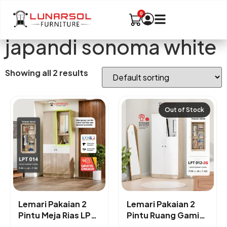
japandi sonoma white
Showing all 2 results
Out of Stock
Lemari Pakaian 2
Lemari Pakaian 2
Pintu Meja Rias LPT
Pintu Ruang Gamis
014
LPT 012 2G