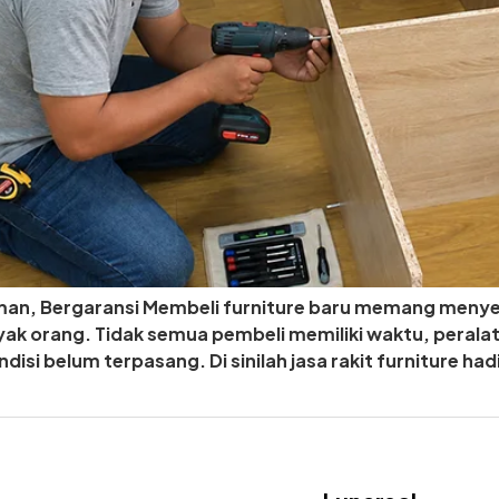
 Aman, Bergaransi Membeli furniture baru memang meny
nyak orang. Tidak semua pembeli memiliki waktu, peral
ndisi belum terpasang. Di sinilah jasa rakit furniture h