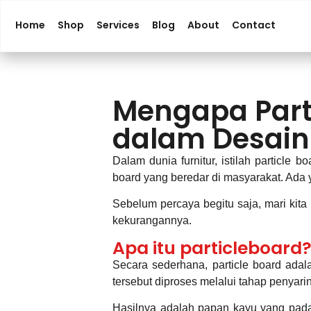
Home
Shop
Services
Blog
About
Contact
Mengapa Parti
dalam Desain 
Dalam dunia furnitur, istilah particl
board yang beredar di masyarakat. Ada y
Sebelum percaya begitu saja, mari kit
kekurangannya.
Apa itu particleboard
Secara sederhana, particle board adal
tersebut diproses melalui tahap penyar
Hasilnya adalah papan kayu yang padat