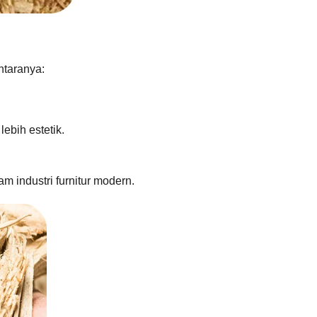
ntaranya:
ebih estetik.
m industri furnitur modern.