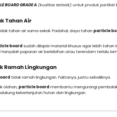
LE BOARD GRADE A
(kualitas terbaik) untuk produk partikel
ak Tahan Air
idak tahan air sama sekali. Padahal, daya tahan
particle b
ticle board
sudah dilapisi material khusus agar lebih tahan 
i hanyalah paparan air berlebihan atau terendam terlalu lam
idak Ramah Lingkungan
board
tidak ramah lingkungan. Faktanya, justru sebaliknya.
uk olahan,
particle board
membantu mengurangi pembalakan
ndukung keberlanjutan hutan dan lingkungan.