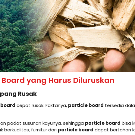
l Board yang Harus Diluruskan
ampang Rusak
e board
cepat rusak. Faktanya,
particle board
tersedia dala
 dan padat susunan kayunya, sehingga
particle board
bisa 
berkualitas, furnitur dari
particle board
dapat bertahan l