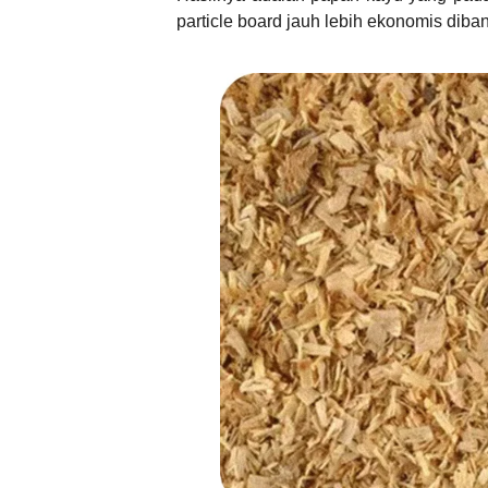
particle board jauh lebih ekonomis diba